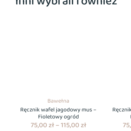
Inni wybrali również
Bawełna
Ręcznik wafel jagodowy mus –
Ręczni
Fioletowy ogród
75,00
zł
–
115,00
zł
75