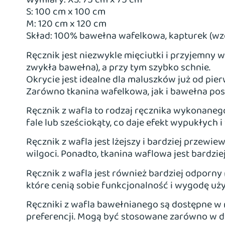
Wymiary: XS: 75 cm x 75 cm
S: 100 cm x 100 cm
M: 120 cm x 120 cm
Skład: 100% bawełna wafelkowa, kapturek (w
Ręcznik jest niezwykle mięciutki i przyjemny 
zwykła bawełna), a przy tym szybko schnie.
Okrycie jest idealne dla maluszków już od pier
Zarówno tkanina wafelkowa, jak i bawełna posi
Ręcznik z wafla to rodzaj ręcznika wykonanego
fale lub sześciokąty, co daje efekt wypukłych i
Ręcznik z wafla jest lżejszy i bardziej przewie
wilgoci. Ponadto, tkanina waflowa jest bardzie
Ręcznik z wafla jest również bardziej odporny n
które cenią sobie funkcjonalność i wygodę uż
Ręczniki z wafla bawełnianego są dostępne w 
preferencji. Mogą być stosowane zarówno w do