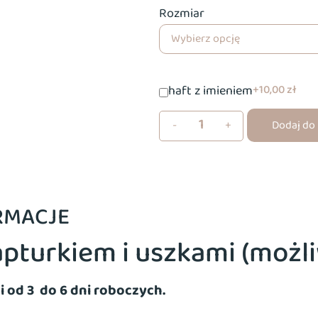
Rozmiar
haft z imieniem
10,00 zł
-
+
Dodaj do
RMACJE
pturkiem i uszkami (możli
i od 3 do 6 dni roboczych.