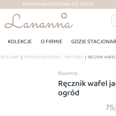
DARMOWA DOSTAWA OD 299ZŁ
KOLEKCJE
O FIRMIE
GDZIE STACJONAR
KĄPIELOWE
OKRYCIA KĄPIELOWE - KAPTUREK
RĘCZNIK WAFE
|
|
Bawełna
Ręcznik wafel j
ogród
75