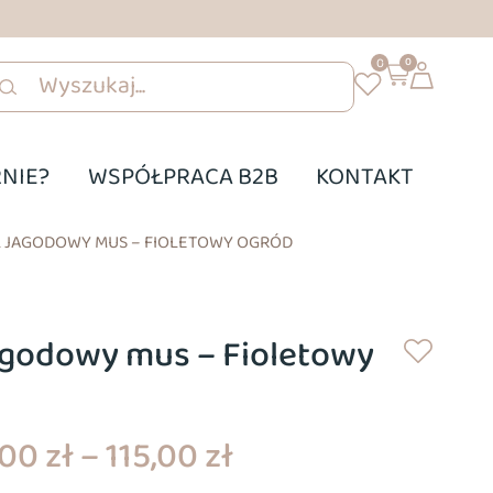
0
0
NIE?
WSPÓŁPRACA B2B
KONTAKT
L JAGODOWY MUS – FIOLETOWY OGRÓD
agodowy mus – Fioletowy
,00
zł
–
115,00
zł