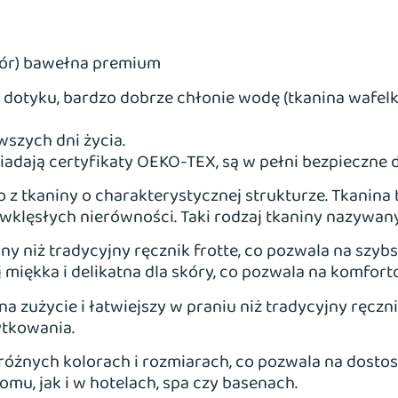
zór) bawełna premium
w dotyku, bardzo dobrze chłonie wodę (tkanina wafelk
wszych dni życia.
adają certyfikaty OEKO-TEX, są w pełni bezpieczne dl
 z tkaniny o charakterystycznej strukturze. Tkanina
 wklęsłych nierówności. Taki rodzaj tkaniny nazywany 
wny niż tradycyjny ręcznik frotte, co pozwala na szyb
j miękka i delikatna dla skóry, co pozwala na komfor
a zużycie i łatwiejszy w praniu niż tradycyjny ręczni
ytkowania.
różnych kolorach i rozmiarach, co pozwala na dosto
mu, jak i w hotelach, spa czy basenach.