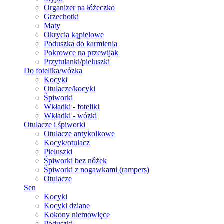
Organizer na łóżeczko
Grzechotki
Maty
Okrycia kąpielowe
Poduszka do karmienia
Pokrowce na przewijak
Przytulanki/pieluszki
Do fotelika/wózka
Kocyki
Otulacze/kocyki
Śpiworki
Wkładki - foteliki
Wkładki - wózki
Otulacze i śpiworki
Otulacze antykolkowe
Kocyk/otulacz
Pieluszki
Śpiworki bez nóżek
Śpiworki z nogawkami (rampers)
Otulacze
Sen
Kocyki
Kocyki dziane
Kokony niemowlęce
Poduszki